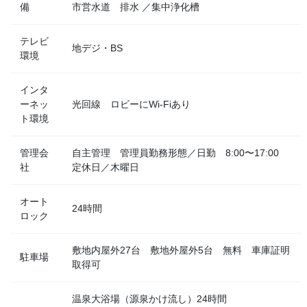
備
市営水道 排水 ／集中浄化槽
テレビ
地デジ・BS
環境
インタ
ーネッ
光回線 ロビーにWi-Fiあり
ト環境
管理会
自主管理 管理員勤務形態／日勤 8:00〜17:00
社
定休日／木曜日
オート
24時間
ロック
敷地内屋外27台 敷地外屋外5台 無料 車庫証明
駐車場
取得可
温泉大浴場（源泉かけ流し）24時間