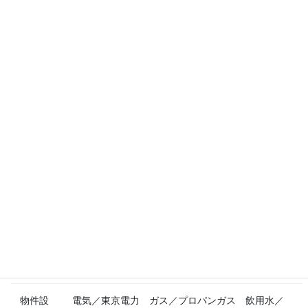
施工／
1991年（平成3年）7月
築年
施工会
村本建設株式会社
社
構造
鉄骨コンクリート造7階建
総戸数
69戸
用途地
無指定
域
敷地権
所有権
種類
物件設
電気／東京電力 ガス／プロパンガス 飲用水／