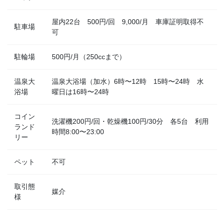
屋内22台 500円/回 9,000/月 車庫証明取得不
駐車場
可
駐輪場
500円/月（250ccまで）
温泉大
温泉大浴場（加水）6時〜12時 15時〜24時 水
浴場
曜日は16時〜24時
コイン
洗濯機200円/回・乾燥機100円/30分 各5台 利用
ランド
時間8:00〜23:00
リー
ペット
不可
取引態
媒介
様