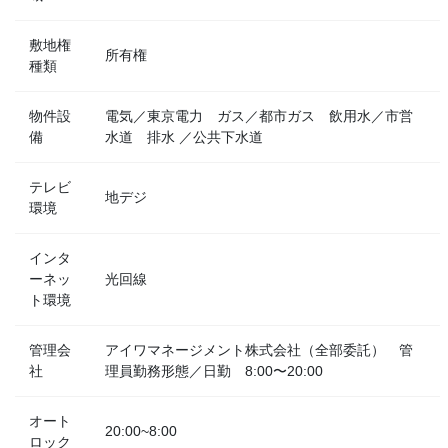
敷地権
所有権
種類
物件設
電気／東京電力 ガス／都市ガス 飲用水／市営
備
水道 排水 ／公共下水道
テレビ
地デジ
環境
インタ
ーネッ
光回線
ト環境
管理会
アイワマネージメント株式会社（全部委託） 管
社
理員勤務形態／日勤 8:00〜20:00
オート
20:00~8:00
ロック